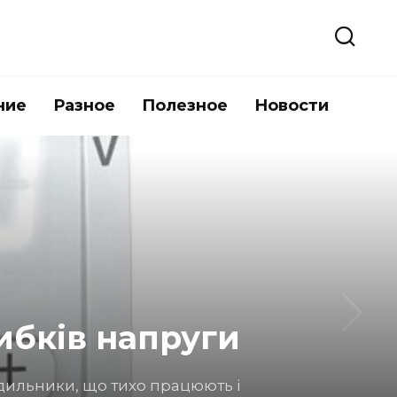
ние
Разное
Полезное
Новости
ерій: як
 насправді він може стати