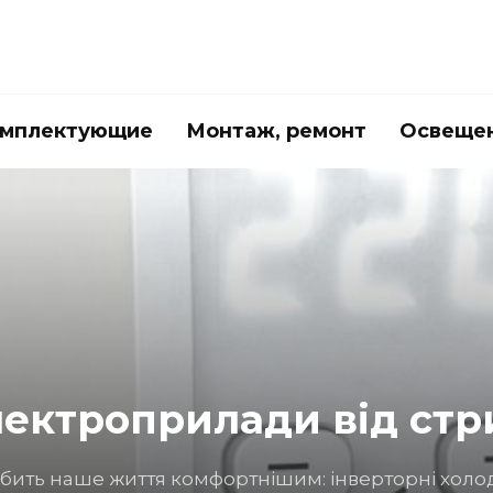
мплектующие
Монтаж, ремонт
Освеще
нера від цвілі та бакт
в’я сім’ї
як простий прилад для охолодження повітря, але