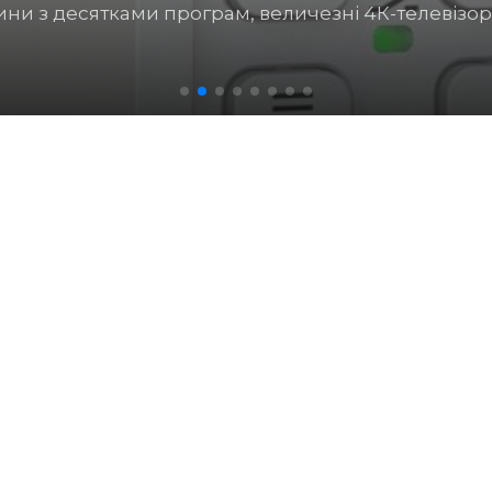
доров’ям, якщо вчасно не подбати про його чист