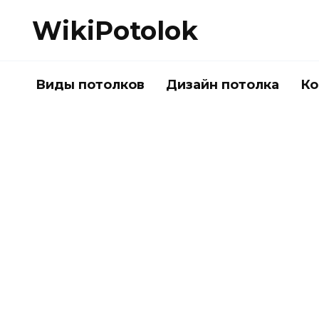
Перейти
WikiPotolok
к
содержанию
Виды потолков
Дизайн потолка
Ко