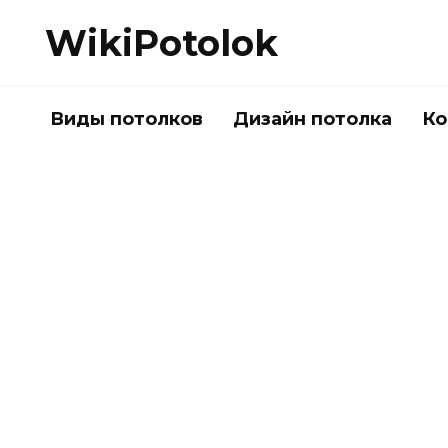
Перейти
WikiPotolok
к
содержанию
Виды потолков
Дизайн потолка
Ко