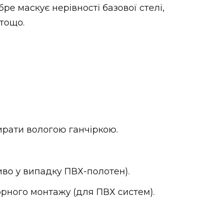
обре маскує нерівності базової стелі,
тощо.
ирати вологою ганчіркою.
иво у випадку ПВХ-полотен).
рного монтажу (для ПВХ систем).