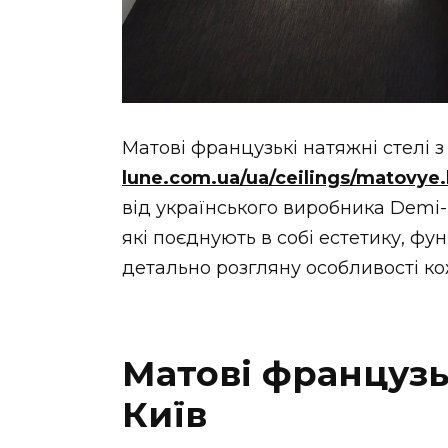
Матові французькі натяжні стелі 
lune.com.ua/ua/ceilings/matovye
від українського виробника Demi-
які поєднують в собі естетику, фун
детально розгляну особливості кож
Матові французьк
Київ