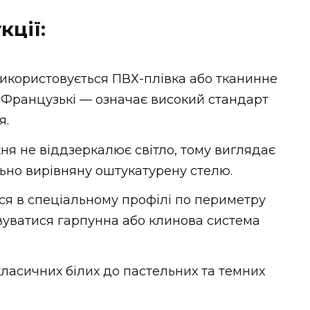
кції:
використовується ПВХ-плівка або тканинне
 Французькі — означає високий стандарт
я.
хня не віддзеркалює світло, тому виглядає
ьно вирівняну оштукатурену стелю.
ься в спеціальному профілі по периметру
уватися гарпунна або клинова система
 класичних білих до пастельних та темних