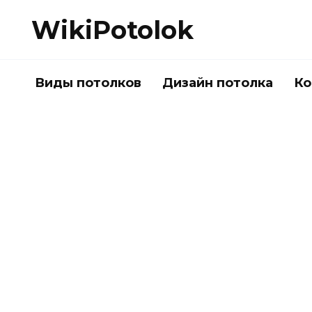
Перейти
WikiPotolok
к
содержанию
Виды потолков
Дизайн потолка
Ко