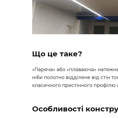
Що це таке?
«Паряча» або «плаваюча» натяжн
ніби полотно відділене від стін 
класичного пристінного профілю а
Особливості констру