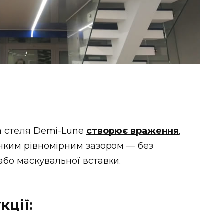
а стеля Demi-Lune
створює враження
,
тонким рівномірним зазором — без
бо маскувальної вставки.
кції: