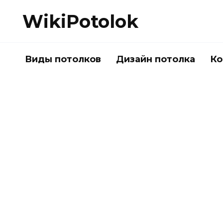
Перейти
WikiPotolok
к
содержанию
Виды потолков
Дизайн потолка
Ко