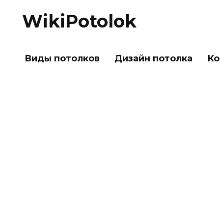
Перейти
WikiPotolok
к
содержанию
Виды потолков
Дизайн потолка
Ко