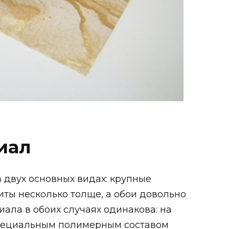
иал
 двух основных видах: крупные
иты несколько толще, а обои довольно
риала в обоих случаях одинакова: на
специальным полимерным составом