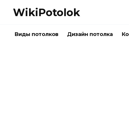
Перейти
WikiPotolok
к
содержанию
Виды потолков
Дизайн потолка
Ко