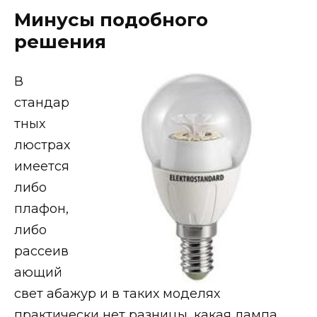
Минусы подобного
решения
В
стандар
тных
люстрах
имеется
либо
плафон,
либо
рассеив
ающий
свет абажур и в таких моделях
практически нет разницы, какая лампа