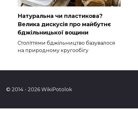
Натуральна чи пластикова?
Велика дискусія про майбутнє
бджільницької вощини
Століттями бджільництво базувалося
на природному кругообігу
© 2014 - 2026 WikiPotolok