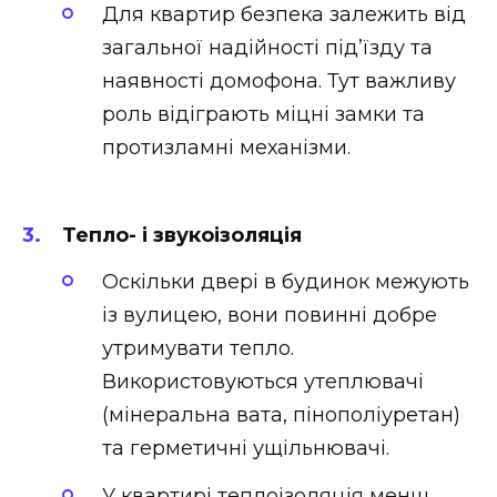
Для квартир безпека залежить від
загальної надійності під’їзду та
наявності домофона. Тут важливу
роль відіграють міцні замки та
протизламні механізми.
Тепло- і звукоізоляція
Оскільки двері в будинок межують
із вулицею, вони повинні добре
утримувати тепло.
Використовуються утеплювачі
(мінеральна вата, пінополіуретан)
та герметичні ущільнювачі.
У квартирі теплоізоляція менш