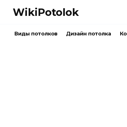
Перейти
WikiPotolok
к
содержанию
Виды потолков
Дизайн потолка
Ко