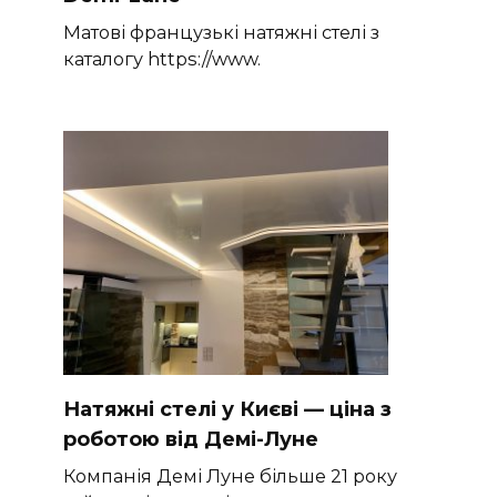
Матові французькі натяжні стелі з
каталогу https://www.
Натяжні стелі у Києві — ціна з
роботою від Демі-Луне
Компанія Демі Луне більше 21 року