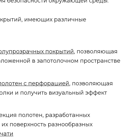
ия безопасности окружающей среды.
окрытий, имеющих различные
олупрозрачных покрытий
, позволяющая
оложенной в запотолочном пространстве
полотен с перфорацией
, позволяющая
олки и получить визуальный эффект
ция полотен, разработанных
 их поверхность разнообразных
чати