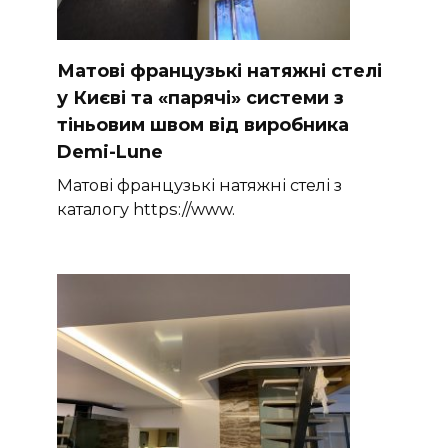
Матові французькі натяжні стелі
у Києві та «парячі» системи з
тіньовим швом від виробника
Demi-Lune
Матові французькі натяжні стелі з
каталогу https://www.