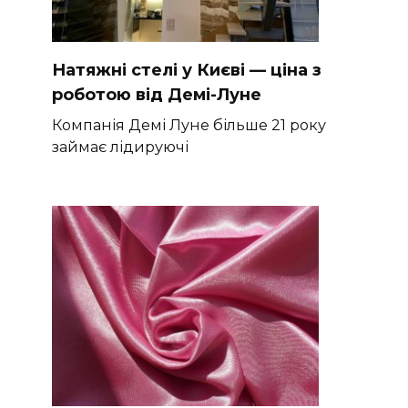
Натяжні стелі у Києві — ціна з
роботою від Демі-Луне
Компанія Демі Луне більше 21 року
займає лідируючі